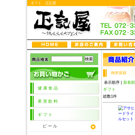
ギフト 正記屋
梅果紫蘇
表示順序
|
新着
健康食品
ギフト
総数1件
果実飲料
ギフト
ビール