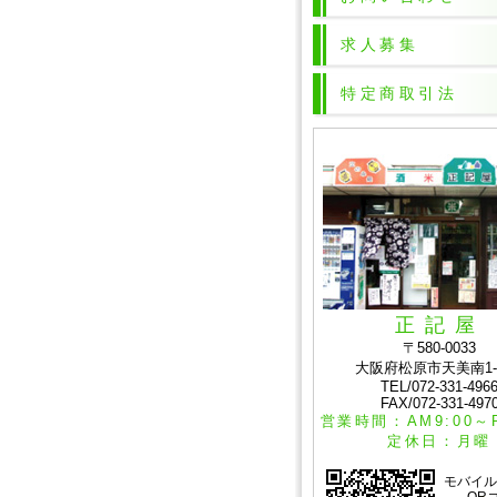
求人募集
特定商取引法
正記屋
〒580-0033
大阪府松原市天美南1-9
TEL/072-331-496
FAX/072-331-497
営業時間：AM9:00～P
定休日：月曜
モバイル