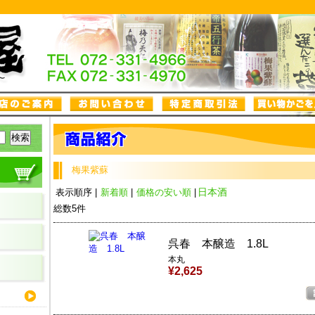
梅果紫蘇
日本酒
表示順序
|
新着順
|
価格の安い順
|
総数5件
呉春 本醸造 1.8L
本丸
¥2,625