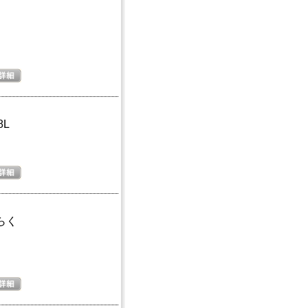
8L
らく