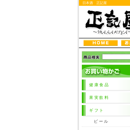
日本酒 正記屋
健康食品
果実飲料
ギフト
ビール