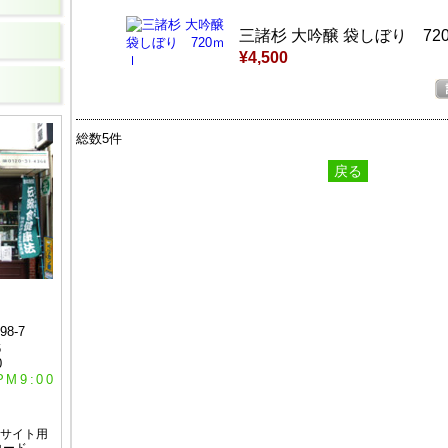
三諸杉 大吟醸 袋しぼり 72
¥4,500
総数5件
戻る
8-7
6
0
M9:00
サイト用