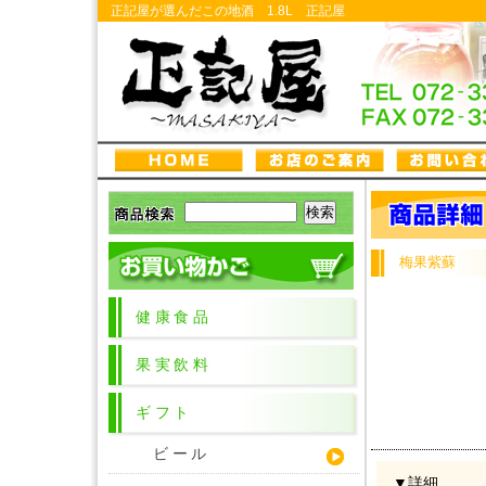
正記屋が選んだこの地酒 1.8L 正記屋
梅果紫蘇
健康食品
果実飲料
ギフト
ビール
▼詳細