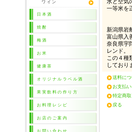
水と空気
ワイン
一等米を
日本酒
焼酎
新潟県岩
富山県入
梅酒
奈良県宇
レンド。
お米
この４種
しており
健康茶
送料につ
オリジナルラベル酒
お支払い
果実飲料の作り方
特定商取
戻る
お料理レシピ
お店のご案内
お問い合わせ