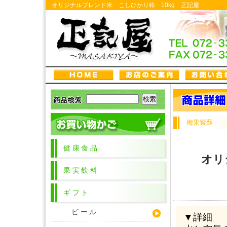
オリジナルブレンド米 こしひかり粋 10kg 正記屋
梅果紫蘇
健康食品
オリ
果実飲料
ギフト
ビール
▼詳細